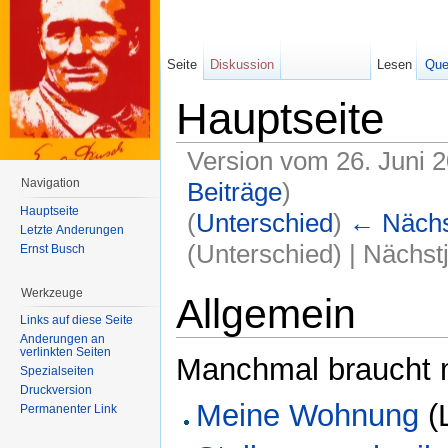
Seite
Diskussion
Lesen
Que
Hauptseite
Version vom 26. Juni 
Navigation
Beiträge
)
Hauptseite
(
Unterschied
)
← Nächst
Letzte Änderungen
(Unterschied) | Nächst
Ernst Busch
Wechseln zu:
Navigation
,
Suche
Werkzeuge
Allgemein
Links auf diese Seite
Änderungen an
verlinkten Seiten
Manchmal braucht m
Spezialseiten
Druckversion
Meine Wohnung
(
Permanenter Link