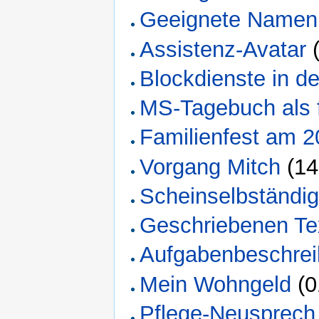
Geeignete Namen 
Assistenz-Avatar
(
Blockdienste in d
MS-Tagebuch als f
Familienfest am 2
Vorgang Mitch
(14
Scheinselbständi
Geschriebenen Tex
Aufgabenbeschrei
Mein Wohngeld
(0
Pflege-Neusprech