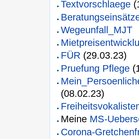
Textvorschlaege
(
Beratungseinsätz
Wegeunfall_MJT
Mietpreisentwickl
FÜR
(29.03.23)
Pruefung Pflege
(
Mein_Persoenlic
(08.02.23)
Freiheitsvokaliste
Meine
MS-Uebers
Corona-Gretchenf