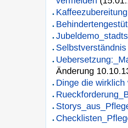
vermeiden
(15.01.
Kaffeezubereitung
Behindertengestü
Jubeldemo_stadts
Selbstverständnis
Uebersetzung:_Ma
Änderung 10.10.1
Dinge die wirklich
Rueckforderung_B
Storys_aus_Pfle
Checklisten_Pfleg