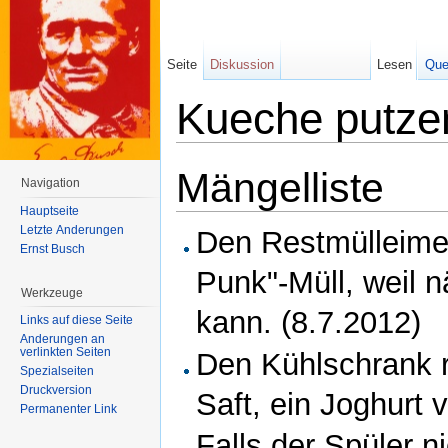
Seite
Diskussion
Lesen
Que
Kueche putze
Wechseln zu:
Navigation
,
Suche
Mängelliste
Navigation
Hauptseite
Letzte Änderungen
Den Restmülleimer
Ernst Busch
Punk"-Müll, weil 
Werkzeuge
kann. (8.7.2012)
Links auf diese Seite
Änderungen an
verlinkten Seiten
Den Kühlschrank r
Spezialseiten
Druckversion
Saft, ein Joghurt 
Permanenter Link
Falls der Spüler ni