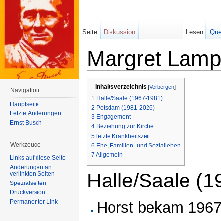
Seite
Diskussion
Lesen
Que
Margret Lam
Wechseln zu:
Navigation
,
Suche
Inhaltsverzeichnis
[
Verbergen
]
Navigation
1
Halle/Saale (1967-1981)
Hauptseite
2
Potsdam (1981-2026)
Letzte Änderungen
3
Engagement
Ernst Busch
4
Beziehung zur Kirche
5
letzte Krankheitszeit
Werkzeuge
6
Ehe, Familien- und Sozialleben
7
Allgemein
Links auf diese Seite
Änderungen an
Halle/Saale (
verlinkten Seiten
Spezialseiten
Druckversion
Permanenter Link
Horst bekam 1967 