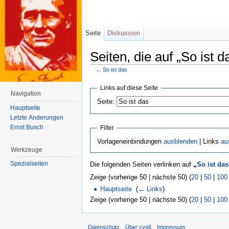
Seite
Diskussion
Seiten, die auf „So ist d
←
So ist das
Wechseln zu:
Navigation
,
Suche
Links auf diese Seite
Navigation
Seite:
Hauptseite
Letzte Änderungen
Ernst Busch
Filter
Vorlageneinbindungen
ausblenden
| Links
au
Werkzeuge
Spezialseiten
Die folgenden Seiten verlinken auf
„
So ist das
Zeige (vorherige 50 | nächste 50) (
20
|
50
|
100
Hauptseite
‎
(
← Links
)
Zeige (vorherige 50 | nächste 50) (
20
|
50
|
100
Datenschutz
Über cvo6
Impressum