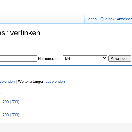
Lesen
Quelltext anzeige
as“ verlinken
Namensraum:
sblenden
| Weiterleitungen
ausblenden
“
:
|
250
|
500
)
|
250
|
500
)